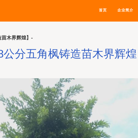
首页
企业简介
造苗木界辉煌】-
8公分五角枫铸造苗木界辉煌