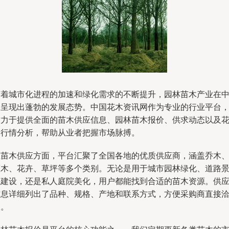
随着城市化进程的加速和绿化需求的不断提升，园林苗木产业在
国呈现出蓬勃的发展态势。中国花木资讯网作为专业的行业平台
致力于提供全面的苗木供应信息、园林苗木报价、供求动态以及
木行情分析，帮助从业者把握市场脉搏。
在苗木供应方面，平台汇聚了全国各地的优质供应商，涵盖乔木
灌木、花卉、草坪等多个类别。无论是用于城市园林绿化、道路
观建设，还是私人庭院美化，用户都能找到合适的苗木资源。供
信息详细列出了品种、规格、产地和联系方式，方便采购商直接
谈。