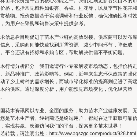
园林苗木报价是平台的核心功能之一。我们定期更新各类苗木的
场价格，包括常见树种如银杏、香樟、桂花等，以及季节性花卉
观赏植物。报价数据基于实地调研和行业反馈，确保准确性和时
性，为用户在采购和销售决策中提供参考。
供求信息栏目则促进了苗木产业链的高效对接。供应商可以发布
存信息，采购商则能快速找到所需资源，减少中间环节，降低成
本。平台还设有招标和求购专区，帮助解决供需不平衡问题。
花木行情分析部分，我们邀请行业专家解读市场动态，包括价格
势、新品种推广、政策影响等。例如，近年来生态环保政策的强
推动了乡土树种的需求增长，而城市绿化标准的提高则促进了高
苗木的供应。通过深度分析，用户能预见市场变化，优化经营策
略。
中国花木资讯网以专业、全面的服务，助力苗木产业健康发展。
论您是苗木生产者、经销商还是终端用户，都能在这里获取可靠
息，实现共赢。欢迎访问我们的平台，探索更多苗木世界！
若转载，请注明出处：http://www.aqszgc.com/product/928.html