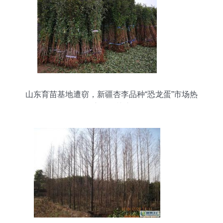
山东育苗基地遭窃，新疆杏李品种“恐龙蛋”市场热
度再引关注