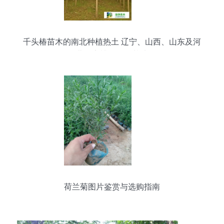
千头椿苗木的南北种植热土 辽宁、山西、山东及河
北保定博野金泽基地
荷兰菊图片鉴赏与选购指南