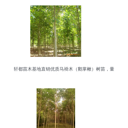
轩都苗木基地直销优质马褂木（鹅掌楸）树苗，量
大优惠，绿化优选