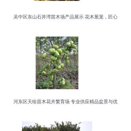
吴中区东山石井湾苗木场产品展示 花木葱茏，匠心
培育
河东区天绘苗木花卉繁育场 专业供应精品盆景与优
质果树种苗