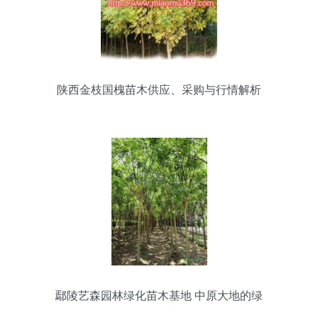
陕西金枝国槐苗木供应、采购与行情解析
鄢陵艺森园林绿化苗木基地 中原大地的绿
色明珠