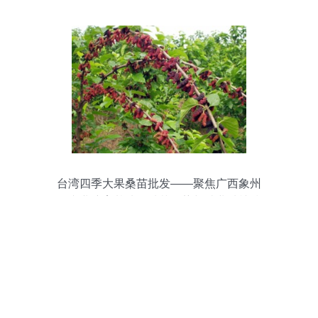
台湾四季大果桑苗批发——聚焦广西象州
县专业培育基地的种苗优势与林业种植技
术