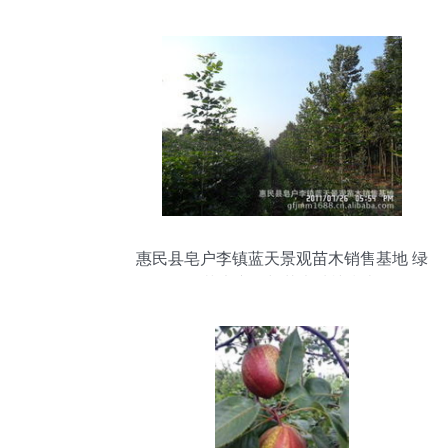
惠民县皂户李镇蓝天景观苗木销售基地 绿
化苗木产品与花卉种植指南