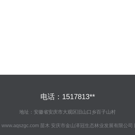
电话：1517813**
地址：安徽省安庆市大观区旧山口乡百子山村
6
www.aqszgc.com
苗木
安庆市金山泽冠生态林业发展有限公司