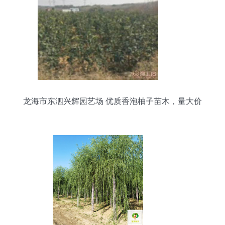
龙海市东泗兴辉园艺场 优质香泡柚子苗木，量大价
优，绿化佳选