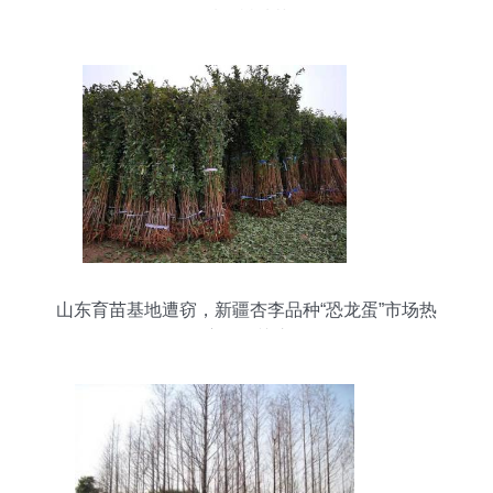
质果树种苗
山东育苗基地遭窃，新疆杏李品种“恐龙蛋”市场热
度再引关注