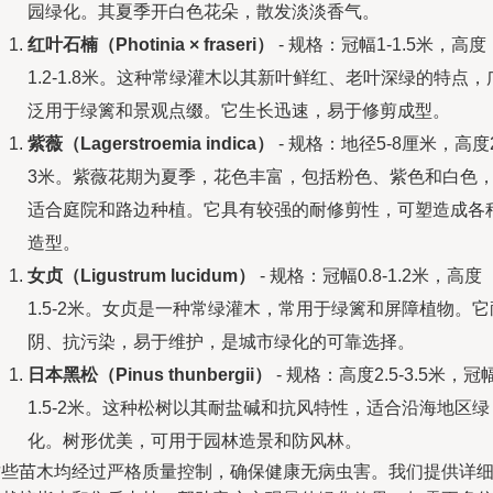
园绿化。其夏季开白色花朵，散发淡淡香气。
红叶石楠（Photinia × fraseri）
- 规格：冠幅1-1.5米，高度
1.2-1.8米。这种常绿灌木以其新叶鲜红、老叶深绿的特点，
泛用于绿篱和景观点缀。它生长迅速，易于修剪成型。
紫薇（Lagerstroemia indica）
- 规格：地径5-8厘米，高度2
3米。紫薇花期为夏季，花色丰富，包括粉色、紫色和白色
适合庭院和路边种植。它具有较强的耐修剪性，可塑造成各
造型。
女贞（Ligustrum lucidum）
- 规格：冠幅0.8-1.2米，高度
1.5-2米。女贞是一种常绿灌木，常用于绿篱和屏障植物。它
阴、抗污染，易于维护，是城市绿化的可靠选择。
日本黑松（Pinus thunbergii）
- 规格：高度2.5-3.5米，冠
1.5-2米。这种松树以其耐盐碱和抗风特性，适合沿海地区绿
化。树形优美，可用于园林造景和防风林。
这些苗木均经过严格质量控制，确保健康无病虫害。我们提供详