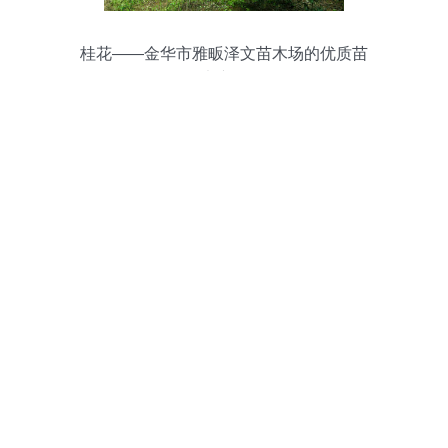
桂花——金华市雅畈泽文苗木场的优质苗
木产品