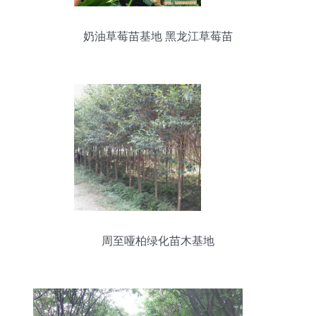
奶油草莓苗基地 黑龙江草莓苗
周至哑柏绿化苗木基地