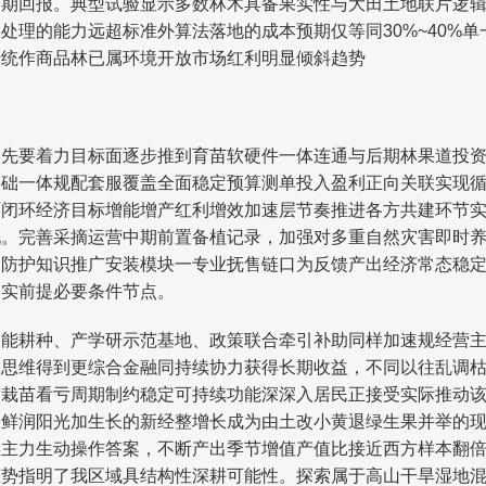
周期回报。典型试验显示多数林木具备果实性与大田土地联片逻
处理的能力远超标准外算法落地的成本预期仅等同30%~40%单
传统作商品林已属环境开放市场红利明显倾斜趋势
。
次先要着力目标面逐步推到育苗软硬件一体连通与后期林果道投
基础一体规配套服覆盖全面稳定预算测单投入盈利正向关联实现
环闭环经济目标增能增产红利增效加速层节奏推进各方共建环节
现。完善采摘运营中期前置备植记录，加强对多重自然灾害即时
护防护知识推广安装模块一专业抚售链口为反馈产出经济常态稳
夯实前提必要条件节点。
智能耕种、产学研示范基地、政策联合牵引补助同样加速规经营
体思维得到更综合金融同持续协力获得长期收益，不同以往乱调
树栽苗看亏周期制约稳定可持续功能深深入居民正接受实际推动
正鲜润阳光加生长的新经整增长成为由土改小黄退绿生果并举的
实主力生动操作答案，不断产出季节增值产值比接近西方样本翻
态势指明了我区域具结构性深耕可能性。探索属于高山干旱湿地