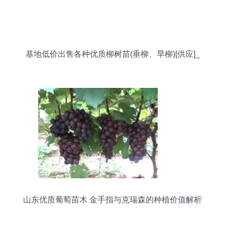
基地低价出售各种优质柳树苗(垂柳、旱柳)[供应]_
绿化苗木_世界工厂网中国产品信息库
山东优质葡萄苗木 金手指与克瑞森的种植价值解析