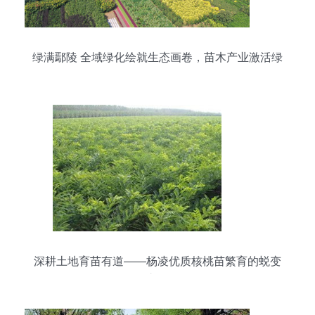
绿满鄢陵 全域绿化绘就生态画卷，苗木产业激活绿
色发展
深耕土地育苗有道——杨凌优质核桃苗繁育的蜕变
之路