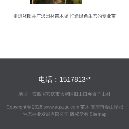
走进沭阳县广汉园林苗木场 打造绿色生态的专业苗
木基地
电话：1517813**
地址：安徽省安庆市大观区旧山口乡百子山村
Copyright © 2026
www.aqszgc.com
苗木
安庆市金山泽冠
生态林业发展有限公司
版权所有
Sitemap