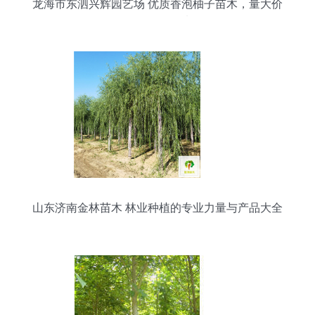
龙海市东泗兴辉园艺场 优质香泡柚子苗木，量大价
优，绿化佳选
山东济南金林苗木 林业种植的专业力量与产品大全