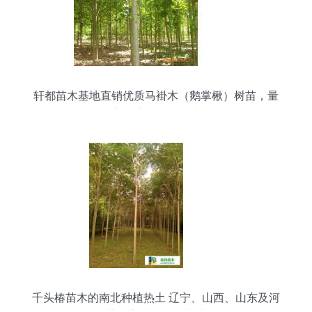
轩都苗木基地直销优质马褂木（鹅掌楸）树苗，量
大优惠，绿化优选
千头椿苗木的南北种植热土 辽宁、山西、山东及河