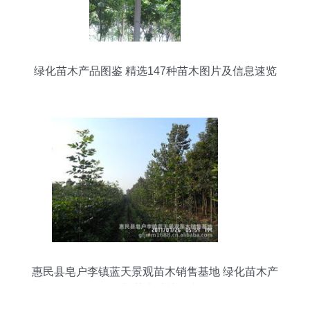
绿化苗木产品图鉴 精选147种苗木图片及信息速览
惠民县皂户李镇蓝天景观苗木销售基地 绿化苗木产
品与花卉种植指南