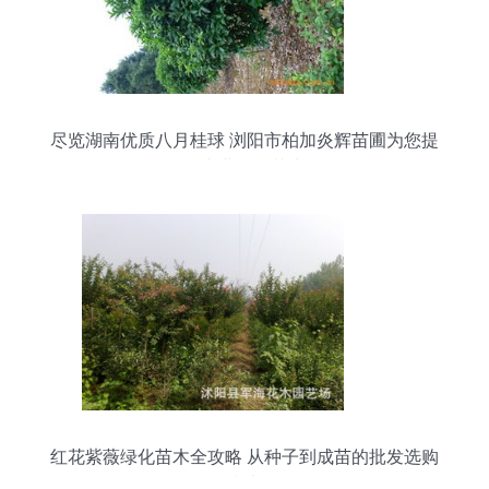
尽览湖南优质八月桂球 浏阳市柏加炎辉苗圃为您提
供专业绿化苗木
红花紫薇绿化苗木全攻略 从种子到成苗的批发选购
指南