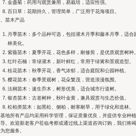
金盏菊：药用与观赏兼用，易栽培，适应性强。
百日草：花期持久，管理简单，广泛用于花海项目。
二、苗木产品
月季苗木：多个品种可选，包括灌木月季和藤本月季，适合
林美化。
紫薇苗木：夏季开花，花色多样，耐修剪，是优质观赏树种
红叶石楠：常绿灌木，新叶鲜红，常用于绿篱和景观造型。
桂花苗木：秋季开花，香气浓郁，适合庭院和公园种植。
樱花苗木：春季景观树，花朵繁茂，营造浪漫氛围。
法桐苗木：速生乔木，树形优美，适合城市行道树。
银杏苗木：古老树种，秋叶金黄，兼具观赏与生态价值。
松柏类苗木：如黑松、侧柏，耐寒耐旱，用于绿化和造林。
本基地所有产品均采用科学管理，保证质量优良，并提供专业种
指导。欢迎新老客户莅临考察或通过线上渠道咨询订购，我们将
诚为您服务。