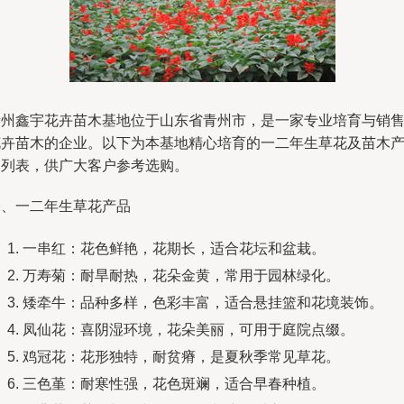
青州鑫宇花卉苗木基地位于山东省青州市，是一家专业培育与销
花卉苗木的企业。以下为本基地精心培育的一二年生草花及苗木
品列表，供广大客户参考选购。
一、一二年生草花产品
一串红：花色鲜艳，花期长，适合花坛和盆栽。
万寿菊：耐旱耐热，花朵金黄，常用于园林绿化。
矮牵牛：品种多样，色彩丰富，适合悬挂篮和花境装饰。
凤仙花：喜阴湿环境，花朵美丽，可用于庭院点缀。
鸡冠花：花形独特，耐贫瘠，是夏秋季常见草花。
三色堇：耐寒性强，花色斑斓，适合早春种植。