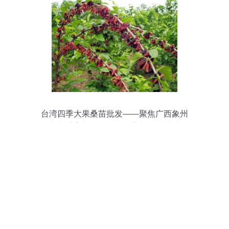
台湾四季大果桑苗批发——聚焦广西象州
县专业培育基地的种苗优势与林业种植技
术