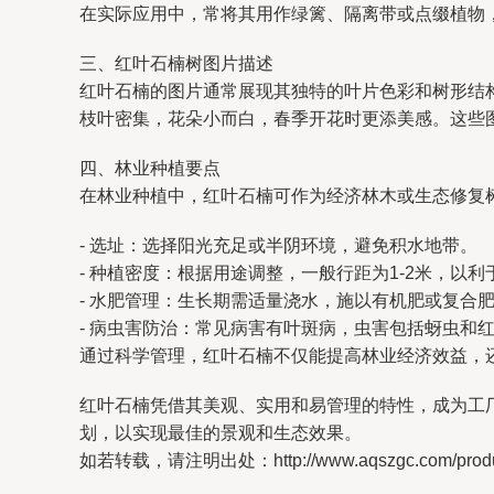
在实际应用中，常将其用作绿篱、隔离带或点缀植物
三、红叶石楠树图片描述
红叶石楠的图片通常展现其独特的叶片色彩和树形结
枝叶密集，花朵小而白，春季开花时更添美感。这些
四、林业种植要点
在林业种植中，红叶石楠可作为经济林木或生态修复
- 选址：选择阳光充足或半阴环境，避免积水地带。
- 种植密度：根据用途调整，一般行距为1-2米，以
- 水肥管理：生长期需适量浇水，施以有机肥或复合
- 病虫害防治：常见病害有叶斑病，虫害包括蚜虫和
通过科学管理，红叶石楠不仅能提高林业经济效益，
红叶石楠凭借其美观、实用和易管理的特性，成为工
划，以实现最佳的景观和生态效果。
如若转载，请注明出处：http://www.aqszgc.com/product