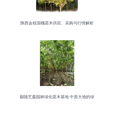
陕西金枝国槐苗木供应、采购与行情解析
鄢陵艺森园林绿化苗木基地 中原大地的绿
色明珠