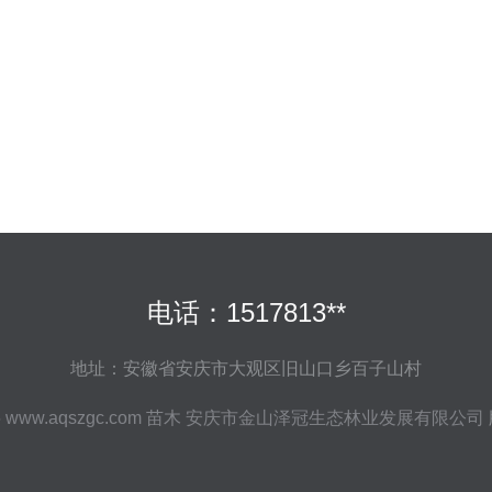
电话：1517813**
地址：安徽省安庆市大观区旧山口乡百子山村
6
www.aqszgc.com
苗木
安庆市金山泽冠生态林业发展有限公司