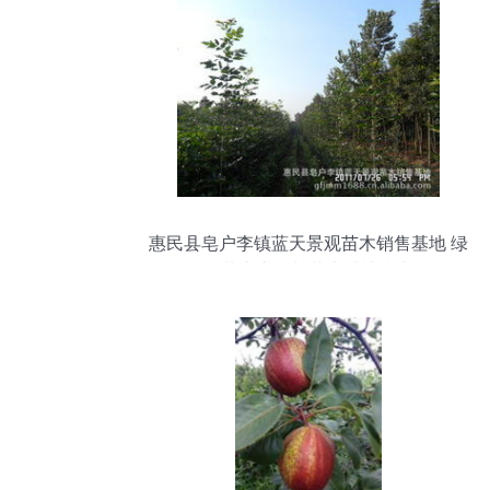
惠民县皂户李镇蓝天景观苗木销售基地 绿
化苗木产品与花卉种植指南