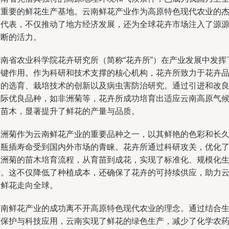
球重要的鲜花生产基地。云南鲜花产业作为高原特色现代农业的
出代表，不仅推动了地方经济发展，还为全球花卉市场注入了源
不断的活力。
云南省农业科学院花卉研究所（简称“花卉所”）在产业发展中发挥
关键作用。作为科研和技术支撑的核心机构，花卉所致力于花卉
种的选育、栽培技术的创新以及病虫害防治研究。通过引进和改
国际优良品种，如非洲菊等，花卉所成功培育出适应云南高原气
的苗木，显著提升了鲜花的产量与品质。
非洲菊作为云南鲜花产业的重要品种之一，以其鲜艳的色彩和长
的瓶插寿命受到国内外市场的青睐。花卉所通过科研攻关，优化
非洲菊的苗木培育流程，从育苗到成花，实现了标准化、规模化
产。这不仅降低了种植成本，还确保了花卉的可持续供应，助力
南鲜花走向全球。
云南鲜花产业的成功离不开高原特色现代农业的理念。通过结合
态保护与科技应用，云南实现了鲜花的绿色生产，减少了化学农