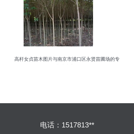
高杆女贞苗木图片与南京市浦口区永贤苗圃场的专
业种殖业务
电话：1517813**