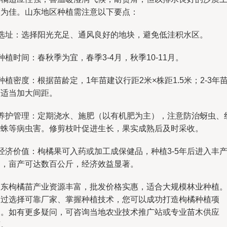
壤为佳。山东地区种植需注意以下要点：
- 选址：选择阳光充足、通风良好的地块，避免低洼积水区。
 种植时间：春秋季为宜，春季3-4月，秋季10-11月。
 种植密度：根据苗龄定，1年苗建议行距2米×株距1.5米；2-3年
可适当加大间距。
- 养护管理：定期浇水、施肥（以有机肥为主），注意防治蚜虫、
蜘蛛等病虫害。修剪枝叶促进生长，果实成熟后及时采收。
 经济价值：枸橘果可入药或加工成保健品，种植3-5年后进入丰
期，亩产可达数百公斤，经济效益显著。
山东枸橘苗产业资源丰富，批发价格实惠，适合大规模林业种植
通过选择可靠厂家、掌握种植技术，您可以成功打造枸橘种植项
目。如有更多疑问，可咨询当地农业技术推广站或专业苗木供应
商。