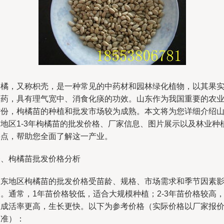
枸橘，又称枳壳，是一种常见的中药材和园林绿化植物，以其果
入药，具有理气宽中、消食化痰的功效。山东作为我国重要的农
省份，枸橘苗的种植和批发市场较为成熟。本文将为您详细介绍
东地区1-3年枸橘苗的批发价格、厂家信息、图片展示以及林业种
要点，帮助您全面了解这一产业。
一、枸橘苗批发价格分析
山东地区枸橘苗的批发价格受苗龄、规格、市场需求和季节因素
。通常，1年苗价格较低，适合大规模种植；2-3年苗价格较高
但成活率更高，生长更快。以下为参考价格（实际价格以厂家报
为准）：