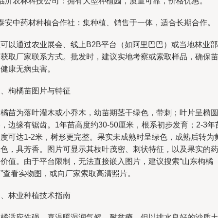
- 临沂农林科技公司：拥有大型种植园，质量可靠，价格优惠。
- 泰安中药材种植合作社：集种植、销售于一体，适合长期合作。
您可以通过农业展会、线上B2B平台（如阿里巴巴）或当地林业部
门获取厂家联系方式。批发时，建议实地考察或索取样品，确保
木健康无病虫害。
三、枸橘苗图片与特征
枸橘苗为落叶灌木或小乔木，幼苗期茎干绿色，带刺；叶片呈椭
，边缘有锯齿。1年苗高度约30-50厘米，根系初步发育；2-3年
高度可达1-2米，树形更完整。果实未成熟时呈绿色，成熟后转为
绿色，具芳香。图片可显示其枝叶茂密、刺状特征，以及果实的
用价值。由于平台限制，无法直接嵌入图片，建议搜索“山东枸橘
苗”查看实物图，或向厂家索取高清照片。
四、林业种植技术指南
枸橘适应性强，喜温暖湿润气候，耐贫瘠，但以排水良好的沙质