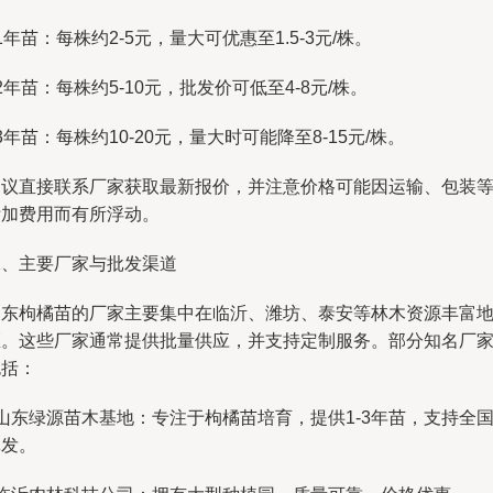
 1年苗：每株约2-5元，量大可优惠至1.5-3元/株。
 2年苗：每株约5-10元，批发价可低至4-8元/株。
 3年苗：每株约10-20元，量大时可能降至8-15元/株。
建议直接联系厂家获取最新报价，并注意价格可能因运输、包装
附加费用而有所浮动。
二、主要厂家与批发渠道
山东枸橘苗的厂家主要集中在临沂、潍坊、泰安等林木资源丰富
区。这些厂家通常提供批量供应，并支持定制服务。部分知名厂
包括：
 山东绿源苗木基地：专注于枸橘苗培育，提供1-3年苗，支持全
批发。