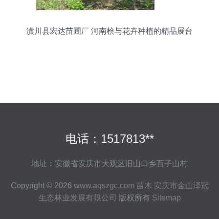
潢川县宏达苗圃厂 河南桧与花卉种植的精品展台
电话：1517813**
地址：安徽省安庆市大观区旧山口乡百子山村
Copyright © 2026
www.aqszgc.com
苗木
安庆市金山泽冠
生态林业发展有限公司
版权所有
Sitemap