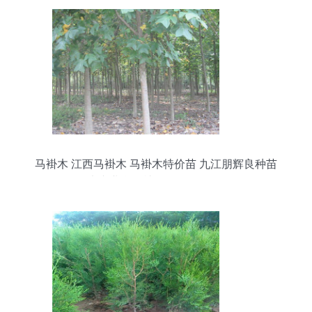
马褂木 江西马褂木 马褂木特价苗 九江朋辉良种苗
木专业合作社 13807920066