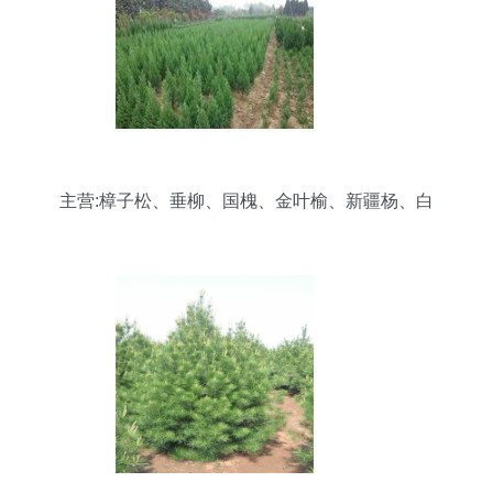
主营:樟子松、垂柳、国槐、金叶榆、新疆杨、白
榆、桧柏