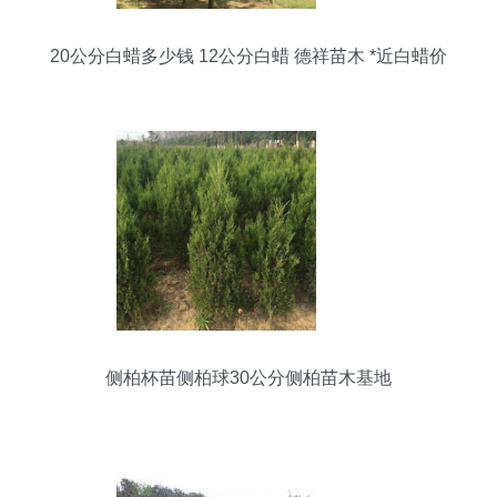
20公分白蜡多少钱 12公分白蜡 德祥苗木 *近白蜡价
格
侧柏杯苗侧柏球30公分侧柏苗木基地