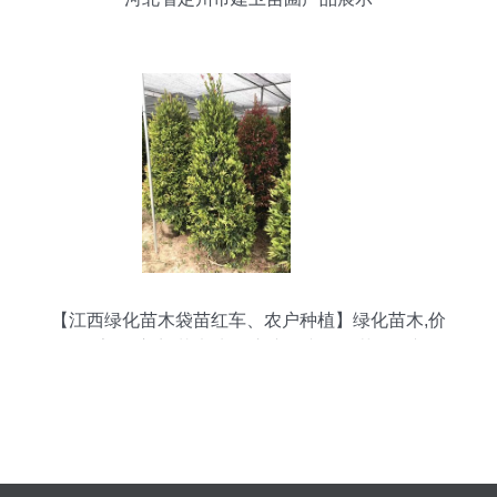
【江西绿化苗木袋苗红车、农户种植】绿化苗木,价
格,厂家,供应商,花木,龙海市东泗兴辉园艺场 - 产品
库