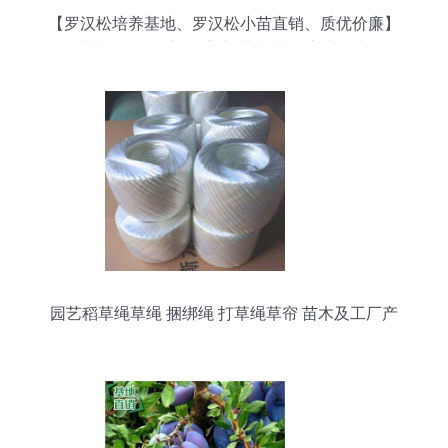
【罗汉松培养基地、罗汉松小苗直销、质优价廉】
绿化苗木,价格,厂家,供应商,花木,龙海市东泗兴辉园
艺场 - 产品库
园艺稻草绳草绳 捆绑绳 打草绳草帘 苗木及工厂产
品包.