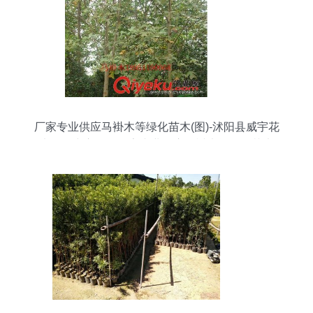
厂家专业供应马褂木等绿化苗木(图)-沭阳县威宇花
木销售中心提供厂家专业供应马褂木等绿化苗木
(图)的相关介绍、产品、服务、图片、价格沭阳县
威宇花木销售中心、金叶女贞;红叶小檗;小龙柏;地
柏;洒金柏;南天竹;迎春;连翘;月季花;红王子锦带;水
腊;剑麻;金娃娃萱草;玉簪;鸢尾;棣棠;绣线菊;红瑞木;
紫荆;紫薇等绿化苗木