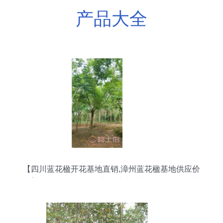
产品大全
【四川蓝花楹开花基地直销,漳州蓝花楹基地供应价
格】绿化苗木,价格,厂家,供应商,花木,漳浦县闽龙花
卉种植园 - 产品库